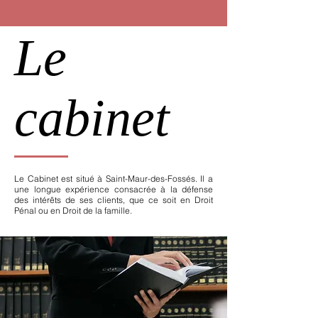
Le
cabinet
Le Cabinet est situé à Saint-Maur-des-Fossés. Il a
une longue expérience consacrée à la défense
des intérêts de ses clients, que ce soit en
Droit
Pénal
ou en
Droit de la famille
.