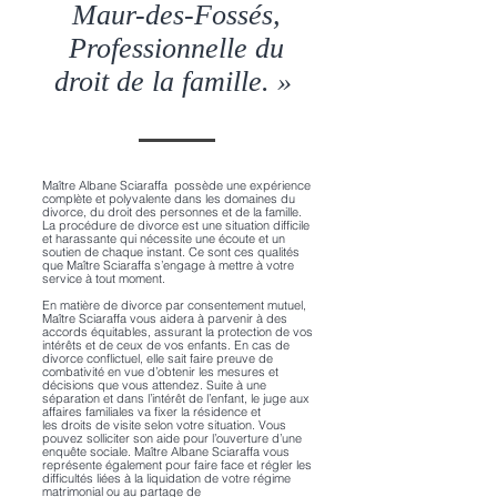
Maur-des-Fossés,
Professionnelle du
droit de la famille. »
Maître Albane Sciaraffa possède une expérience
complète et polyvalente dans les domaines du
divorce, du droit des personnes et de la famille.
La procédure de divorce est une situation difficile
et harassante qui nécessite une écoute et un
soutien de chaque instant. Ce sont ces qualités
que Maître Sciaraffa s’engage à mettre à votre
service à tout moment.
En matière de
divorce
par consentement mutuel,
Maître Sciaraffa vous aidera à parvenir à des
accords équitables, assurant la protection de vos
intérêts et de ceux de vos enfants. En cas de
divorce conflictuel, elle sait faire preuve de
combativité en vue d’obtenir les mesures et
décisions que vous attendez. Suite à une
séparation et dans l’intérêt de l’enfant, le juge aux
affaires familiales va fixer la résidence et
les droits de visite selon votre situation. Vous
pouvez solliciter son aide pour l’ouverture d’une
enquête sociale. Maître Albane Sciaraffa vous
représente également pour faire face et régler les
difficultés liées à la liquidation de votre régime
matrimonial ou au partage de