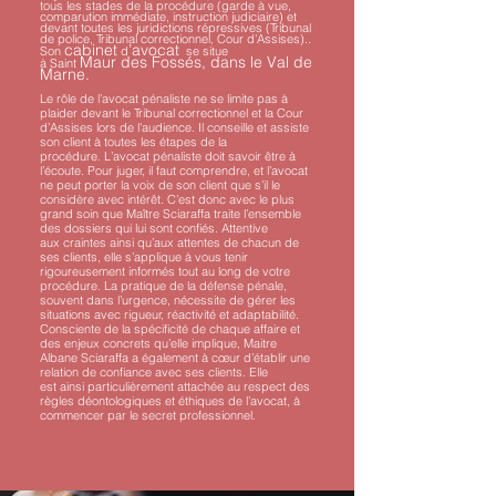
tous les stades de la procédure (garde à vue,
comparution immédiate, instruction judiciaire) et
devant toutes les juridictions répressives (Tribunal
de police, Tribunal correctionnel, Cour d’Assises)..
cabinet
’
avocat
Son
d
se situe
Maur des Fossés, dans le Val de
à Saint
Marne.
Le rôle de l’avocat pénaliste ne se limite pas à
plaider devant le Tribunal correctionnel et la Cour
d’Assises lors de l'audience. Il conseille et assiste
son client à toutes les étapes de la
procédure.
L’avocat pénaliste doit savoir être à
l’écoute. Pour juger, il faut comprendre, et l’avocat
ne peut porter la voix de son client que s’il le
considère avec intérêt. C’est donc avec le plus
grand soin que Maître Sciaraffa traite l’ensemble
des dossiers qui lui sont confiés.
Attentive
aux craintes ainsi qu’aux attentes de chacun de
ses clients, elle s’applique à vous tenir
rigoureusement informés tout au long de votre
procédure.
La pratique de la défense pénale,
souvent dans l’urgence, nécessite de gérer les
situations avec rigueur, réactivité et adaptabilité.
Consciente de la spécificité de chaque affaire et
des enjeux concrets qu’elle implique, Maitre
Albane Sciaraffa a également à cœur d’établir une
relation de confiance avec ses clients. Elle
est ainsi particulièrement attachée au respect des
règles déontologiques et éthiques de l’avocat, à
commencer par le secret professionnel.