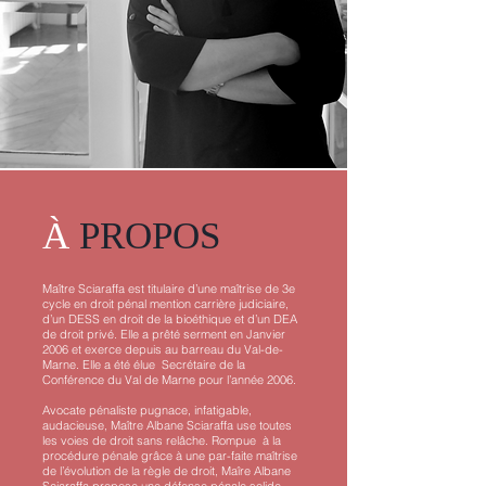
À
PROPOS
Maître Sciaraffa est titulaire d’une maîtrise de 3e
cycle en droit pénal mention carrière judiciaire,
d’un DESS en droit de la bioéthique et d’un DEA
de droit privé. Elle a prêté serment en Janvier
2006 et exerce depuis au barreau du Val-de-
Marne. Elle a été élue Secrétaire de la
Conférence du Val de Marne pour l’année 2006.
Avocate pénaliste pugnace, infatigable,
audacieuse, Maître Albane Sciaraffa use toutes
les voies de droit sans relâche. Rompue à la
procédure pénale grâce à une par-faite maîtrise
de l’évolution de la règle de droit, Maîre Albane