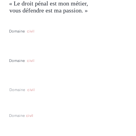
« Le droit pénal est mon métier,
vous défendre est ma passion. »
Domaine
civil
Droit pénal
(contravention, délits, crimes...)
Domaine
civil
Indemnisations
(dommages et
préjudices
corporels)
Domaine
civil
Aménagement de peine
Domaine
civil
Droit des personnes et de la
famille