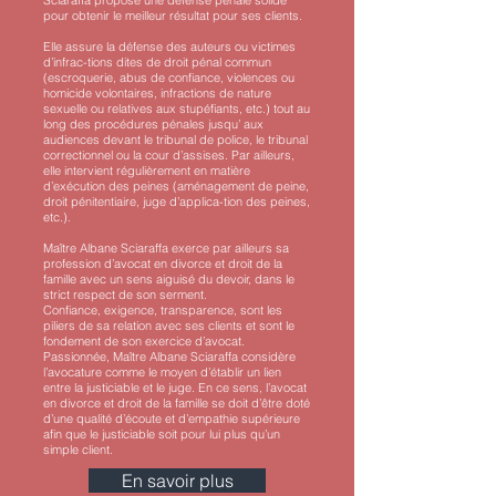
Sciaraffa propose une défense pénale solide
pour obtenir le meilleur résultat pour ses clients.
Elle assure la défense des auteurs ou victimes
d’infrac-tions dites de droit pénal commun
(escroquerie, abus de confiance, violences ou
homicide volontaires, infractions de nature
sexuelle ou relatives aux stupéfiants, etc.) tout au
long des procédures pénales jusqu’ aux
audiences devant le tribunal de police, le tribunal
correctionnel ou la cour d’assises. Par ailleurs,
elle intervient régulièrement en matière
d’exécution des peines (aménagement de peine,
droit pénitentiaire, juge d’applica-tion des peines,
etc.).
Maître Albane Sciaraffa exerce par ailleurs sa
profession d’avocat en divorce et droit de la
famille avec un sens aiguisé du devoir, dans le
strict respect de son serment.
Confiance, exigence, transparence, sont les
piliers de sa relation avec ses clients et sont le
fondement de son exercice d’avocat.
Passionnée, Maître Albane Sciaraffa considère
l’avocature comme le moyen d’établir un lien
entre la justiciable et le juge. En ce sens, l’avocat
en divorce et droit de la famille se doit d’être doté
d’une qualité d’écoute et d’empathie supérieure
afin que le justiciable soit pour lui plus qu’un
simple client.
En savoir plus