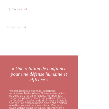
Domaine
civil
Droit
pénal de l'entreprise
Domaine
civil
Procédure pénale
(Mise en
examen
, Garde à vue, Procès, Aménagement
de
peine
...)
« Une relation de confiance
pour une défense humaine
et
efficace »
Avocate pénaliste pugnace, infatigable,
audacieuse, Maître Albane Sciaraffa use toutes
les voies de droit sans relâche. Rompue à la
procédure pénale grâce à une parfaite maîtrise
de l'évolution de la règle de droit, Maître Sciaraffa
propose une défense pénale solide afin d'obtenir
le meilleur résultat pour ses clients. Que vous
soyez victime ou mis en cause, elle intervient à